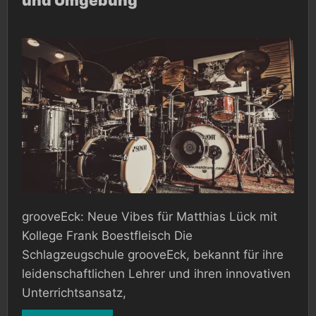
und Umgebung
–
Schlagzeugunterricht
In
Hameln
und
Umgebung
grooveEck: Neue Vibes für Matthias Lück mit
Kollege Frank Boestfleisch Die
Schlagzeugschule grooveEck, bekannt für ihre
leidenschaftlichen Lehrer und ihren innovativen
Unterrichtsansatz,