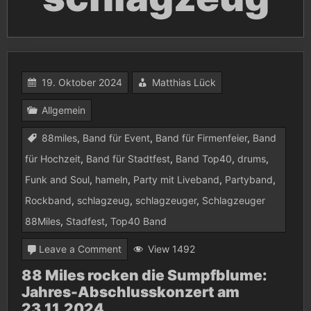
19. Oktober 2024
Matthias Lück
Allgemein
88miles
,
Band für Event
,
Band für Firmenfeier
,
Band
für Hochzeit
,
Band für Stadtfest
,
Band Top40
,
drums
,
Funk and Soul
,
hameln
,
Party mit Liveband
,
Partyband
,
Rockband
,
schlagzeug
,
schlagzeuger
,
Schlagzeuger
88Miles
,
Stadfest
,
Top40 Band
on
Leave a Comment
View 1492
88
88 Miles rocken die Sumpfblume:
Jahres-Abschlusskonzert am
Miles
23.11.2024
rocken