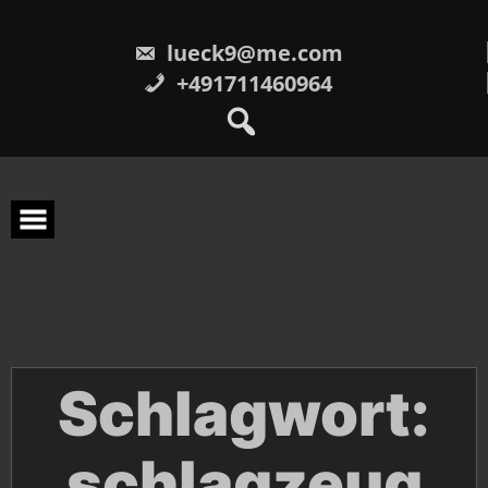
Skip
to
content
lueck9@me.com
+491711460964
Schlagwort:
schlagzeug