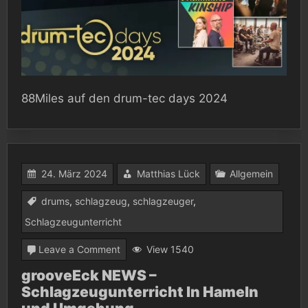
drum-
tec
days
2024
88Miles auf den drum-tec days 2024
24. März 2024
Matthias Lück
Allgemein
drums
,
schlagzeug
,
schlagzeuger
,
Schlagzeugunterricht
on
Leave a Comment
View 1540
grooveEck
grooveEck NEWS –
Schlagzeugunterricht In Hameln
NEWS