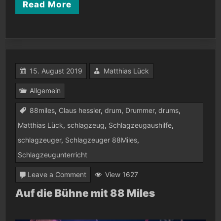
Read More
15. August 2019
Matthias Lück
Allgemein
88miles
,
Claus hessler
,
drum
,
Drummer
,
drums
,
Matthias Lück
,
schlagzeug
,
Schlagzeugaushilfe
,
schlagzeuger
,
Schlagzeuger 88Miles
,
Schlagzeugunterricht
on
Leave a Comment
View 1627
Auf
Auf die Bühne mit 88 Miles
die
Bühne