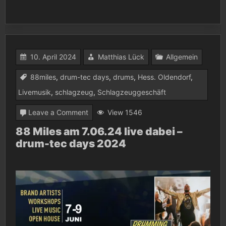
10. April 2024
Matthias Lück
Allgemein
88miles
,
drum-tec days
,
drums
,
Hess. Oldendorf
,
Livemusik
,
schlagzeug
,
Schlagzeuggeschäft
on
Leave a Comment
View 1546
88
88 Miles am 7.06.24 live dabei –
drum-tec days 2024
Miles
am
7.06.24
live
dabei
–