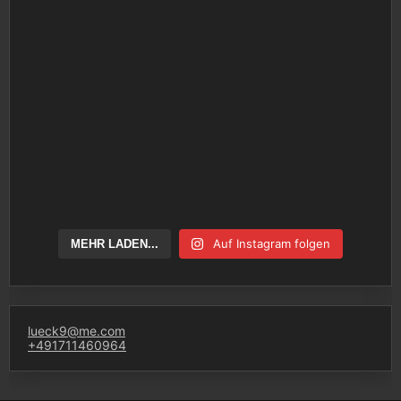
Auf Instagram folgen
MEHR LADEN...
lueck9@me.com
+491711460964