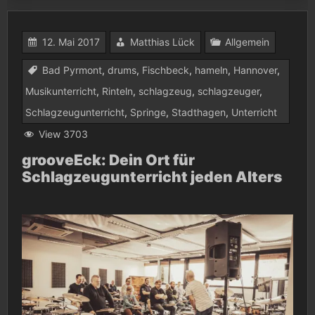
12. Mai 2017
Matthias Lück
Allgemein
Bad Pyrmont
,
drums
,
Fischbeck
,
hameln
,
Hannover
,
Musikunterricht
,
Rinteln
,
schlagzeug
,
schlagzeuger
,
Schlagzeugunterricht
,
Springe
,
Stadthagen
,
Unterricht
View 3703
grooveEck: Dein Ort für
Schlagzeugunterricht jeden Alters