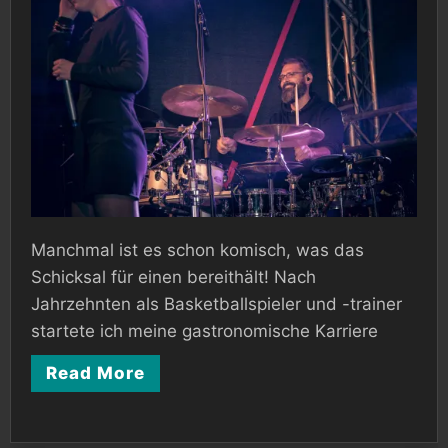
mit
88
Miles
Manchmal ist es schon komisch, was das
Schicksal für einen bereithält! Nach
Jahrzehnten als Basketballspieler und -trainer
startete ich meine gastronomische Karriere
Read More