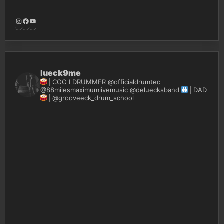
Instagram
Facebook
YouTube
lueck9me
| COO I DRUMMER @officialdrumtec
@88milesmaximumlivemusic @deluecksband
| DAD
| @grooveeck_drum_school