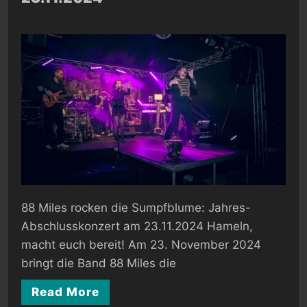
die
Sumpfblume:
Jahres-
Abschlusskonzert
am
23.11.2024
88 Miles rocken die Sumpfblume: Jahres-
Abschlusskonzert am 23.11.2024 Hameln,
macht euch bereit! Am 23. November 2024
bringt die Band 88 Miles die
Read More