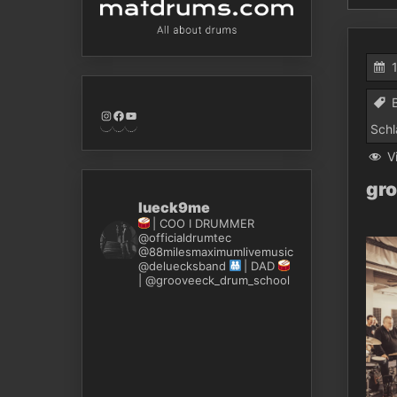
Instagram
Facebook
YouTube
Schl
V
gro
lueck9me
| COO I DRUMMER
@officialdrumtec
@88milesmaximumlivemusic
@deluecksband
| DAD
| @grooveeck_drum_school