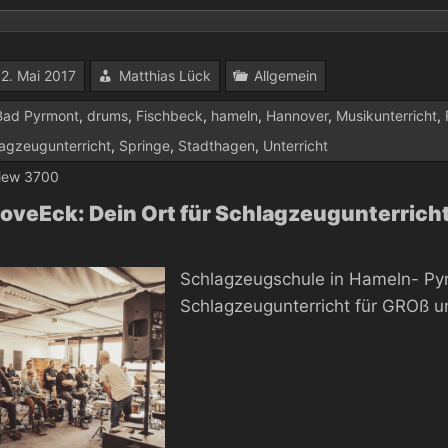
12. Mai 2017
Matthias Lück
Allgemein
Bad Pyrmont
,
drums
,
Fischbeck
,
hameln
,
Hannover
,
Musikunterricht
,
agzeugunterricht
,
Springe
,
Stadthagen
,
Unterricht
iew 3700
oveEck: Dein Ort für Schlagzeugunterricht
Schlagzeugschule in Hameln- Pyr
Schlagzeugunterricht für GROß u