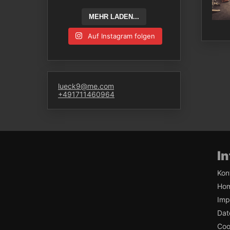
MEHR LADEN...
Auf Instagram folgen
lueck9@me.com
+491711460964
I
Kon
Ho
Imp
Dat
Coo