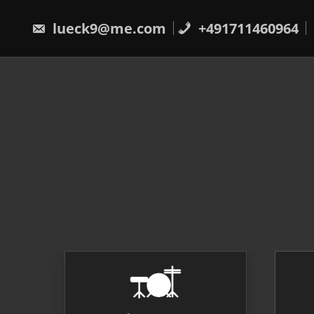
Skip
to
lueck9@me.com
+491711460964
content