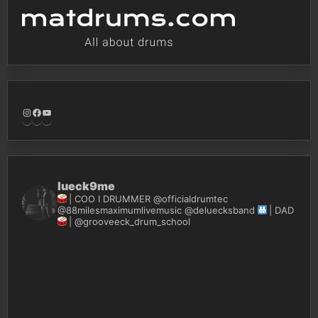
Instagram
Facebook
YouTube
lueck9me
| COO I DRUMMER @officialdrumtec
@88milesmaximumlivemusic @deluecksband
| DAD
| @grooveeck_drum_school