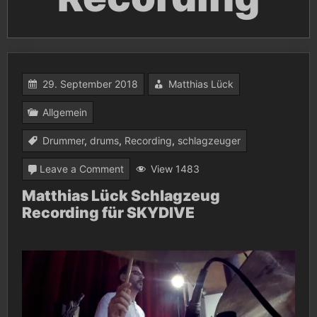
29. September 2018
Matthias Lück
Allgemein
Drummer
,
drums
,
Recording
,
schlagzeuger
on
Leave a Comment
View 1483
Matthias
Matthias Lück Schlagzeug
Recording für SKYDIVE
Lück
Schlagzeug
Recording
für
SKYDIVE