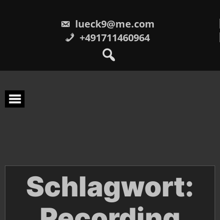
Skip
to
content
lueck9@me.com
+491711460964
Schlagwort:
Recording